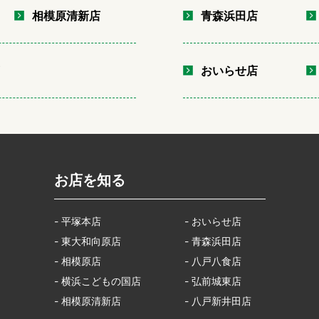
相模原清新店
青森浜田店
店
おいらせ店
お店を知る
- 平塚本店
- おいらせ店
- 東大和向原店
- 青森浜田店
- 相模原店
- 八戸八食店
- 横浜こどもの国店
- 弘前城東店
- 相模原清新店
- 八戸新井田店