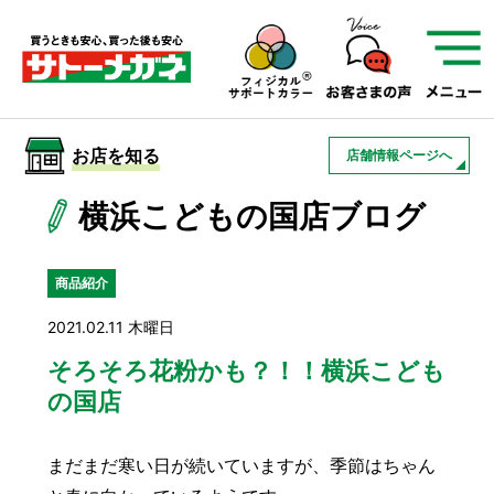
サトーメガネを知る
01
サトーメガネの遠近
02
検査・フィッティング
お店を知る
店舗情報ページへ
03
アフターサービス
サトーメガネについて
横浜こどもの国店ブログ
お店を知る
商品紹介
2021.02.11 木曜日
サービスを知る
そろそろ花粉かも？！！横浜こども
の国店
フレームについて
補聴器
遠近両用
まだまだ寒い日が続いていますが、季節はちゃん