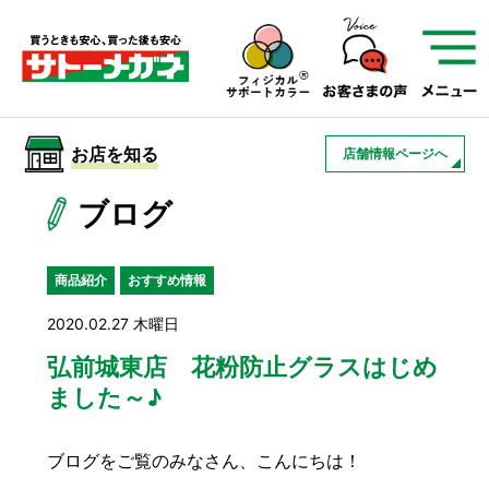
サトーメガネを知る
01
サトーメガネの遠近
02
検査・フィッティング
お店を知る
店舗情報ページへ
03
アフターサービス
サトーメガネについて
ブログ
お店を知る
商品紹介
おすすめ情報
2020.02.27 木曜日
サービスを知る
弘前城東店 花粉防止グラスはじめ
ました～♪
フレームについて
補聴器
遠近両用
ブログをご覧のみなさん、こんにちは！